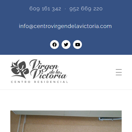
609 161 342 · 952 669 220
Centro Residencial Virgen de la Victoria
Una de las más prestigiosas residencias de ancianos en Torremolinos - Málaga.