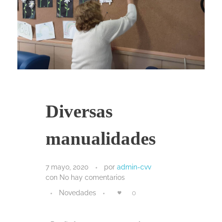
Diversas
manualidades
7 mayo, 2020
por
admin-cvv
con
No hay comentarios
Novedades
0