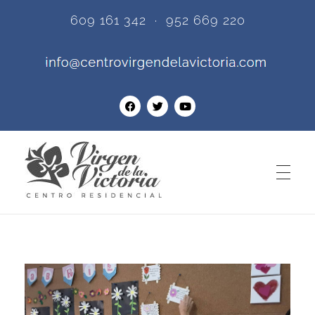
609 161 342 · 952 669 220
Centro Residencial Virgen de la Victoria
Una de las más prestigiosas residencias de ancianos en Torremolinos - Málaga.